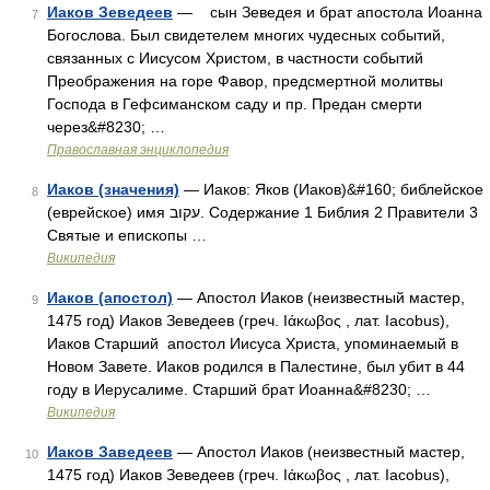
Иаков Зеведеев
— сын Зеведея и брат апостола Иоанна
7
Богослова. Был свидетелем многих чудесных событий,
связанных с Иисусом Христом, в частности событий
Преображения на горе Фавор, предсмертной молитвы
Господа в Гефсиманском саду и пр. Предан смерти
через&#8230; …
Православная энциклопедия
Иаков (значения)
— Иаков: Яков (Иаков)&#160; библейское
8
(еврейское) имя עקוב. Содержание 1 Библия 2 Правители 3
Святые и епископы …
Википедия
Иаков (апостол)
— Апостол Иаков (неизвестный мастер,
9
1475 год) Иаков Зеведеев (греч. Ιάκωβος , лат. Iacobus),
Иаков Старший апостол Иисуса Христа, упоминаемый в
Новом Завете. Иаков родился в Палестине, был убит в 44
году в Иерусалиме. Старший брат Иоанна&#8230; …
Википедия
Иаков Заведеев
— Апостол Иаков (неизвестный мастер,
10
1475 год) Иаков Зеведеев (греч. Ιάκωβος , лат. Iacobus),