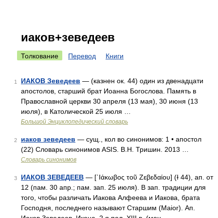
иаков+зеведеев
Толкование
Перевод
Книги
ИАКОВ Зеведеев
— (казнен ок. 44) один из двенадцати
1
апостолов, старший брат Иоанна Богослова. Память в
Православной церкви 30 апреля (13 мая), 30 июня (13
июля), в Католической 25 июля …
Большой Энциклопедический словарь
иаков зеведеев
— сущ., кол во синонимов: 1 • апостол
2
(22) Словарь синонимов ASIS. В.Н. Тришин. 2013 …
Словарь синонимов
ИАКОВ ЗЕВЕДЕЕВ
— [᾿Ιάκωβος τοῦ Ζεβεδαίου] (Ɨ 44), ап. от
3
12 (пам. 30 апр.; пам. зап. 25 июля). В зап. традиции для
того, чтобы различать Иакова Алфеева и Иакова, брата
Господня, последнего называют Старшим (Maior). Ап.