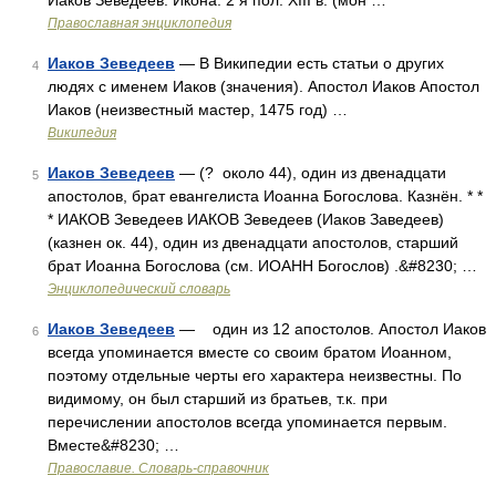
Иаков Зеведеев. Икона. 2 я пол. XIII в. (мон …
Православная энциклопедия
Иаков Зеведеев
— В Википедии есть статьи о других
4
людях с именем Иаков (значения). Апостол Иаков Апостол
Иаков (неизвестный мастер, 1475 год) …
Википедия
Иаков Зеведеев
— (? около 44), один из двенадцати
5
апостолов, брат евангелиста Иоанна Богослова. Казнён. * *
* ИАКОВ Зеведеев ИАКОВ Зеведеев (Иаков Заведеев)
(казнен ок. 44), один из двенадцати апостолов, старший
брат Иоанна Богослова (см. ИОАНН Богослов) .&#8230; …
Энциклопедический словарь
Иаков Зеведеев
— один из 12 апостолов. Апостол Иаков
6
всегда упоминается вместе со своим братом Иоанном,
поэтому отдельные черты его характера неизвестны. По
видимому, он был старший из братьев, т.к. при
перечислении апостолов всегда упоминается первым.
Вместе&#8230; …
Православие. Словарь-справочник