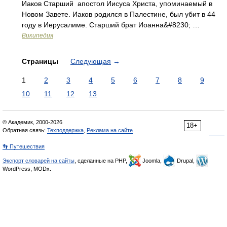
Иаков Старший апостол Иисуса Христа, упоминаемый в
Новом Завете. Иаков родился в Палестине, был убит в 44
году в Иерусалиме. Старший брат Иоанна&#8230; …
Википедия
Страницы
Следующая
→
1
2
3
4
5
6
7
8
9
10
11
12
13
© Академик, 2000-2026
18+
Обратная связь:
Техподдержка
,
Реклама на сайте
👣 Путешествия
Экспорт словарей на сайты
, сделанные на PHP,
Joomla,
Drupal,
WordPress, MODx.